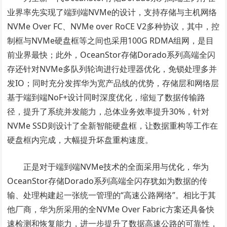
业界率先实现了端到端NVMe的设计，支持存储与主机网络
NVMe Over FC、NVMe over RoCE V2多种协议，其中，控
制框与NVMe硬盘框等之间也采用100G RDMA组网，是目
前业界最快；此外，OceanStor存储Dorado系列高端全闪
存还针对NVMe多队列轮询进行处理器优化，免锁处理多并
发IO；同时充分发挥华为宽产品线的优势，存储层和网络层
基于端到端NoF+设计同时深度优化，缩短了数据传输路
径，提升了系统并发能力，总体业务效率提升30%，针对
NVMe SSD则设计了全新智能硬盘框，让数据重构等工作在
硬盘框内完成，大幅提升坏盘重构速度。
正是对于端到端NVMe技术的全面采用与优化，华为
OceanStor存储Dorado系列高端全闪存犹如为数据的传
输、处理构建起一张统一管理的“高速公路网络”。相比于其
他厂商，华为所采用的全NVMe Over Fabric方案还具备快
速检测和恢复能力，进一步提升了数据高速公路的可靠性，