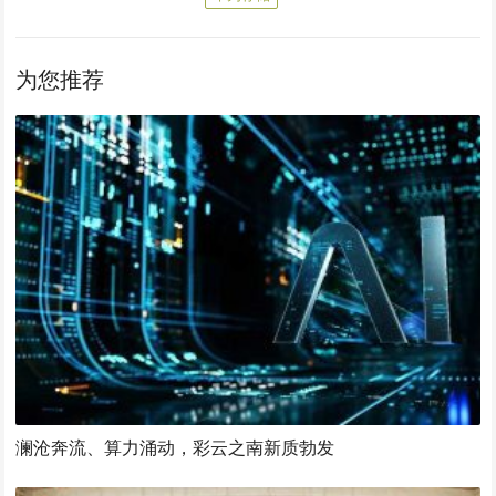
为您推荐
澜沧奔流、算力涌动，彩云之南新质勃发