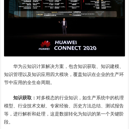
华为云知识计算解决方案，包含知识获取、知识建模、
知识管理以及知识应用四大模块，覆盖知识在企业的生产环
节中应用的全生命周期。
知识获取：
对多模态的行业知识，如生产系统中的机理
模型、行业技术文献、专家经验、历史方法总结、测试报告
等，进行解析和处理，这是数据转化为知识的第一个关键阶
段。