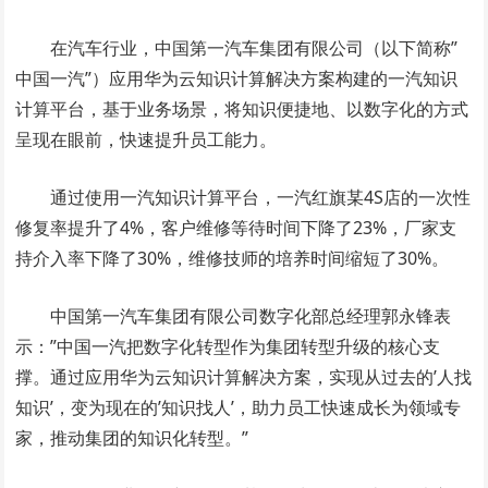
在汽车行业，中国第一汽车集团有限公司（以下简称”
中国一汽”）应用华为云知识计算解决方案构建的一汽知识
计算平台，基于业务场景，将知识便捷地、以数字化的方式
呈现在眼前，快速提升员工能力。
通过使用一汽知识计算平台，一汽红旗某4S店的一次性
修复率提升了4%，客户维修等待时间下降了23%，厂家支
持介入率下降了30%，维修技师的培养时间缩短了30%。
中国第一汽车集团有限公司数字化部总经理郭永锋表
示：”中国一汽把数字化转型作为集团转型升级的核心支
撑。通过应用华为云知识计算解决方案，实现从过去的’人找
知识’，变为现在的’知识找人’，助力员工快速成长为领域专
家，推动集团的知识化转型。”