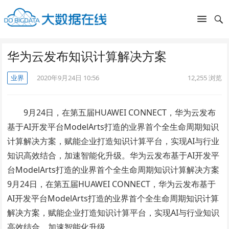
华为云发布知识计算解决方案
业界
2020年9月24日 10:56
12,255
浏览
9月24日，在第五届HUAWEI CONNECT，华为云发布
基于AI开发平台ModelArts打造的业界首个全生命周期知识
计算解决方案，赋能企业打造知识计算平台，实现AI与行业
知识高效结合，加速智能化升级。华为云发布基于AI开发平
台ModelArts打造的业界首个全生命周期知识计算解决方案
9月24日，在第五届HUAWEI CONNECT，华为云发布基于
AI开发平台ModelArts打造的业界首个全生命周期知识计算
解决方案，赋能企业打造知识计算平台，实现AI与行业知识
高效结合，加速智能化升级。