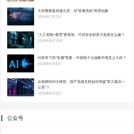
大容量硬盘加速出货，AI“容量危机”有望化解
2026年7月7日
“人工智能+教育”要落地，可信安全的算力底座怎么建？
2026年6月10日
AI变革下的“专属”答案：中国电子云战略升维意义几何？
2026年6月4日
从电网到AI大模型：国产高速互联如何突破“算力最后一
公里”？
2026年6月2日
公众号