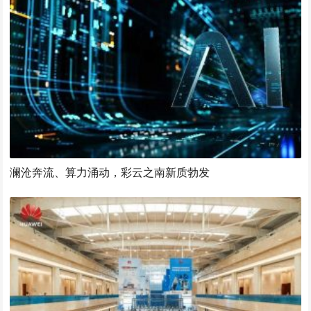
澜沧奔流、算力涌动，彩云之南新质勃发