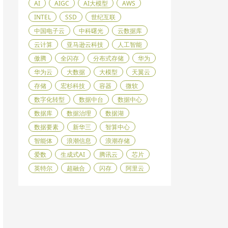
AI
AIGC
AI大模型
AWS
INTEL
SSD
世纪互联
中国电子云
中科曙光
云数据库
云计算
亚马逊云科技
人工智能
傲腾
全闪存
分布式存储
华为
华为云
大数据
大模型
天翼云
存储
宏杉科技
容器
微软
数字化转型
数据中台
数据中心
数据库
数据治理
数据湖
数据要素
新华三
智算中心
智能体
浪潮信息
浪潮存储
爱数
生成式AI
腾讯云
芯片
英特尔
超融合
闪存
阿里云