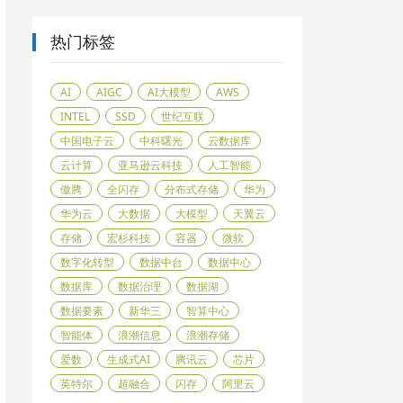
热门标签
AI
AIGC
AI大模型
AWS
INTEL
SSD
世纪互联
中国电子云
中科曙光
云数据库
云计算
亚马逊云科技
人工智能
傲腾
全闪存
分布式存储
华为
华为云
大数据
大模型
天翼云
存储
宏杉科技
容器
微软
数字化转型
数据中台
数据中心
数据库
数据治理
数据湖
数据要素
新华三
智算中心
智能体
浪潮信息
浪潮存储
爱数
生成式AI
腾讯云
芯片
英特尔
超融合
闪存
阿里云