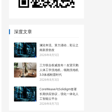
深度文章
澜沧奔流、算力涌动，彩云之
南新质勃发
2026年8月5日
三方联合权威发布！友望天鹅
人体工学洗地机，领跑洗地机
3.0体感刚需时代
2026年8月3日
CoreWeave与Solidigm签署
长期供应协议，强化一体化人
工智能云平台
2026年8月7日