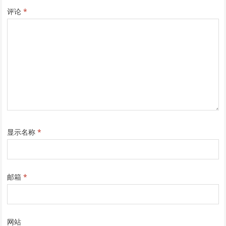
评论
*
显示名称
*
邮箱
*
网站