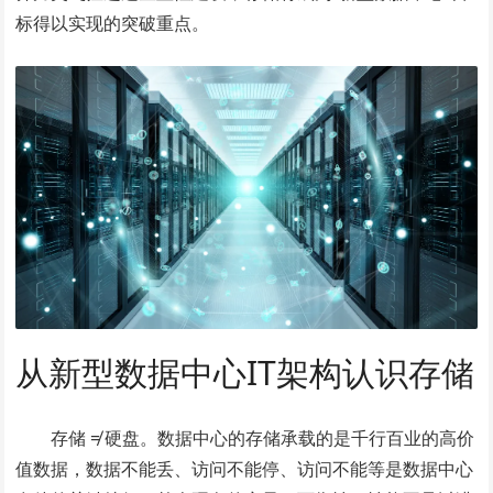
标得以实现的突破重点。
从新型数据中心IT架构认识存储
存储 ≠ 硬盘。数据中心的存储承载的是千行百业的高价
值数据，数据不能丢、访问不能停、访问不能等是数据中心