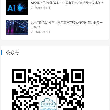
AI变革下的“专属”答案：中国电子云战略升维意义几何？
2026年6月4日
从电网到AI大模型：国产高速互联如何突破“算力最后一
公里”？
2026年6月2日
公众号