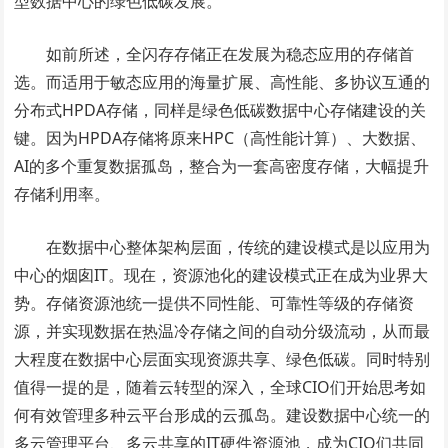
型数据中心的绿色低碳发展。
如前所述，全闪存存储正在发展为稳态应用的存储首
选。而适用于敏态应用的海量扩展、高性能、多协议互通的
分布式HPDA存储，同样是绿色低碳数据中心存储建设的关
键。因为HPDA存储将原来HPC（高性能计算）、大数据、
AI的多个重复数据孤岛，整合为一套高密度存储，大幅提升
存储利用率。
在数据中心整体架构层面，传统的建设模式是以应用为
中心的烟囱IT。现在，资源池化的建设模式正在成为业界大
势。存储资源池统一提供不同性能、可靠性等级的存储资
源，并实现数据在热温冷存储之间的自动分级流动，从而最
大程度在数据中心层面实现资源共享、绿色低碳。同时特别
值得一提的是，随着云转型的深入，全球CIO们开始思考如
何有效管理多种云平台形成的云孤岛。建设数据中心统一的
多云管理平台、多云共享的IT硬件资源池，成为CIO们共同