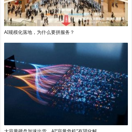
AI规模化落地，为什么要拼服务？
大容量硬盘加速出货，AI“容量危机”有望化解