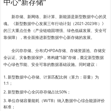
中心“新存储”
新存储、新网络、新计算、新能源是新型数据中心的灵
魂。《新型数据中心发展三年行动计划（2021-2023年）》
的三大重点任务（产业链稳固增强、绿色低碳发展、安全可
靠保障），将全面推进新型数据中心新存储的发展。
全闪存存储、分布式HPDA存储、存储资源池、存储安
全认证、灾备数据保护，将构建“5新”存储，奠定新型数据
中心绿色节能、安全可靠的数据基础设施。同时建议：
新型数据中心存储、计算匹配比例（算力：容量）为
1:1；
新型数据中心全闪存存储占比50%；
单位存储容量能耗（W/TB）纳入数据中心综合能源评价
标准；