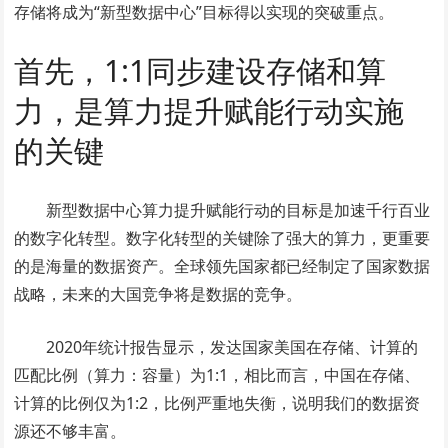
存储将成为“新型数据中心”目标得以实现的突破重点。
首先，1:1同步建设存储和算
力，是算力提升赋能行动实施
的关键
新型数据中心算力提升赋能行动的目标是加速千行百业
的数字化转型。数字化转型的关键除了强大的算力，更重要
的是海量的数据资产。全球领先国家都已经制定了国家数据
战略，未来的大国竞争将是数据的竞争。
2020年统计报告显示，发达国家美国在存储、计算的
匹配比例（算力：容量）为1:1，相比而言，中国在存储、
计算的比例仅为1:2，比例严重地失衡，说明我们的数据资
源还不够丰富。