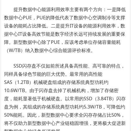
提升数据中心能源利用效率主要有两个方向：一是降低
数据中心PUE，PUE的降低代表了数据中心空调制冷等支撑
设备的能耗占比降低。二是提升IT设备的能源利用效率，数
据中心IT设备高效节能是数字经济长远可持续发展的重要保
障。新型数据中心除了PUE，应该考虑单位存储容量能耗
（W/TB）纳入数据中心综合能源评价标准。
SSD闪存盘不仅如前所述具备高性能、高可靠的特点，
同样具备绿色节能的巨大优势。最常用的高性能
SAS（1.2TB）机械硬盘组成的存储系统典型功耗约
10.6W/TB。由于闪存盘去掉了机械机构，增加了存储密
度，能耗显著低于机械硬盘。以常用的SSD（3.84TB）闪存
盘为例，其组成的存储系统典型功耗约5.3W/TB，可降低约
50%能耗。因此，新型数据中心要求全闪存存储占比50%，
将不仅助力新型数据中心产业链稳固增强，更将极大促进新