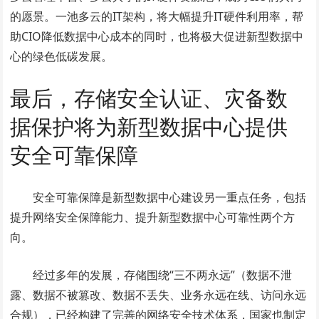
的愿景。一池多云的IT架构，将大幅提升IT硬件利用率，帮
助CIO降低数据中心成本的同时，也将极大促进新型数据中
心的绿色低碳发展。
最后，存储安全认证、灾备数
据保护将为新型数据中心提供
安全可靠保障
安全可靠保障是新型数据中心建设另一重点任务，包括
提升网络安全保障能力、提升新型数据中心可靠性两个方
向。
经过多年的发展，存储围绕“三不两永远”（数据不泄
露、数据不被篡改、数据不丢失、业务永远在线、访问永远
合规），已经构建了完善的网络安全技术体系，国家也制定