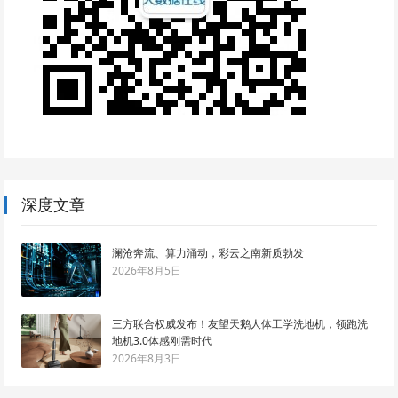
深度文章
澜沧奔流、算力涌动，彩云之南新质勃发
2026年8月5日
三方联合权威发布！友望天鹅人体工学洗地机，领跑洗
地机3.0体感刚需时代
2026年8月3日