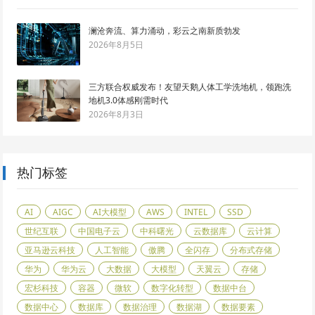
澜沧奔流、算力涌动，彩云之南新质勃发
2026年8月5日
三方联合权威发布！友望天鹅人体工学洗地机，领跑洗
地机3.0体感刚需时代
2026年8月3日
热门标签
AI
AIGC
AI大模型
AWS
INTEL
SSD
世纪互联
中国电子云
中科曙光
云数据库
云计算
亚马逊云科技
人工智能
傲腾
全闪存
分布式存储
华为
华为云
大数据
大模型
天翼云
存储
宏杉科技
容器
微软
数字化转型
数据中台
数据中心
数据库
数据治理
数据湖
数据要素