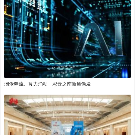
澜沧奔流、算力涌动，彩云之南新质勃发