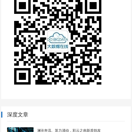
深度文章
澜沧奔流、算力涌动，彩云之南新质勃发