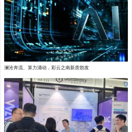
澜沧奔流、算力涌动，彩云之南新质勃发