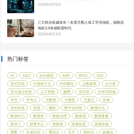
2026年8月5日
三方联合权威发布！友望天鹅人体工学洗地机，领跑洗
地机3.0体感刚需时代
2026年8月3日
热门标签
AI
AIGC
AI大模型
AWS
INTEL
SSD
世纪互联
中国电子云
中科曙光
云数据库
云计算
亚马逊云科技
人工智能
傲腾
全闪存
分布式存储
华为
华为云
大数据
大模型
天翼云
存储
宏杉科技
容器
微软
数字化转型
数据中台
数据中心
数据库
数据治理
数据湖
数据要素
新华三
智算中心
智能体
浪潮信息
浪潮存储
爱数
生成式AI
腾讯云
芯片
英特尔
超融合