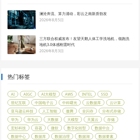
澜沧奔流、算力涌动，彩云之南新质勃发
2026年8月5日
三方联合权威发布！友望天鹅人体工学洗地机，领跑洗
地机3.0体感刚需时代
2026年8月3日
热门标签
AI
AIGC
AI大模型
AWS
INTEL
SSD
世纪互联
中国电子云
中科曙光
云数据库
云计算
亚马逊云科技
人工智能
傲腾
全闪存
分布式存储
华为
华为云
大数据
大模型
天翼云
存储
宏杉科技
容器
微软
数字化转型
数据中台
数据中心
数据库
数据治理
数据湖
数据要素