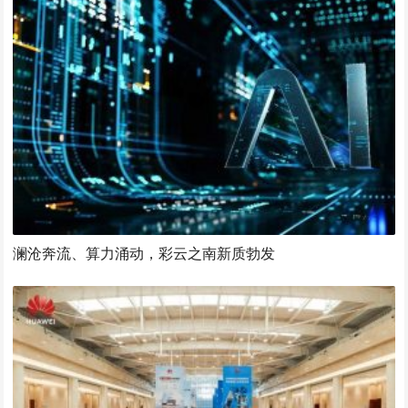
澜沧奔流、算力涌动，彩云之南新质勃发