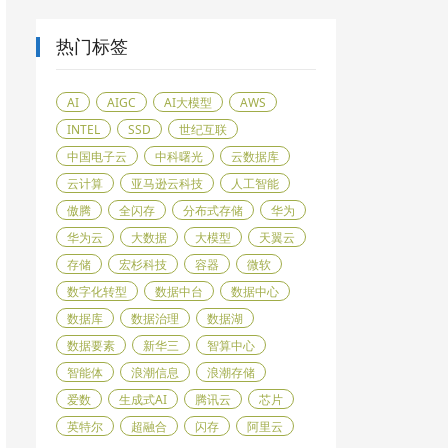
热门标签
AI
AIGC
AI大模型
AWS
INTEL
SSD
世纪互联
中国电子云
中科曙光
云数据库
云计算
亚马逊云科技
人工智能
傲腾
全闪存
分布式存储
华为
华为云
大数据
大模型
天翼云
存储
宏杉科技
容器
微软
数字化转型
数据中台
数据中心
数据库
数据治理
数据湖
数据要素
新华三
智算中心
智能体
浪潮信息
浪潮存储
爱数
生成式AI
腾讯云
芯片
英特尔
超融合
闪存
阿里云