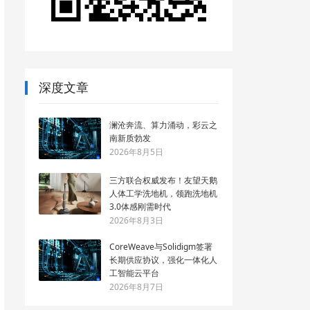
深度文章
澜沧奔流、算力涌动，彩云之
南新质勃发
2026年8月5日
三方联合权威发布！友望天鹅
人体工学洗地机，领跑洗地机
3.0体感刚需时代
2026年8月3日
CoreWeave与Solidigm签署
长期供应协议，强化一体化人
工智能云平台
2026年8月7日