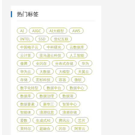
热门标签
AI
AIGC
AI大模型
AWS
INTEL
SSD
世纪互联
中国电子云
中科曙光
云数据库
云计算
亚马逊云科技
人工智能
傲腾
全闪存
分布式存储
华为
华为云
大数据
大模型
天翼云
存储
宏杉科技
容器
微软
数字化转型
数据中台
数据中心
数据库
数据治理
数据湖
数据要素
新华三
智算中心
智能体
浪潮信息
浪潮存储
爱数
生成式AI
腾讯云
芯片
英特尔
超融合
闪存
阿里云