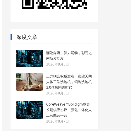
深度文章
澜沧奔流、算力涌动，彩云之
南新质勃发
2026年8月5日
三方联合权威发布！友望天鹅
人体工学洗地机，领跑洗地机
3.0体感刚需时代
2026年8月3日
CoreWeave与Solidigm签署
长期供应协议，强化一体化人
工智能云平台
2026年8月7日