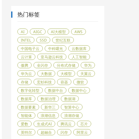
热门标签
AI
AIGC
AI大模型
AWS
INTEL
SSD
世纪互联
中国电子云
中科曙光
云数据库
云计算
亚马逊云科技
人工智能
傲腾
全闪存
分布式存储
华为
华为云
大数据
大模型
天翼云
存储
宏杉科技
容器
微软
数字化转型
数据中台
数据中心
数据库
数据治理
数据湖
数据要素
新华三
智算中心
智能体
浪潮信息
浪潮存储
爱数
生成式AI
腾讯云
芯片
英特尔
超融合
闪存
阿里云