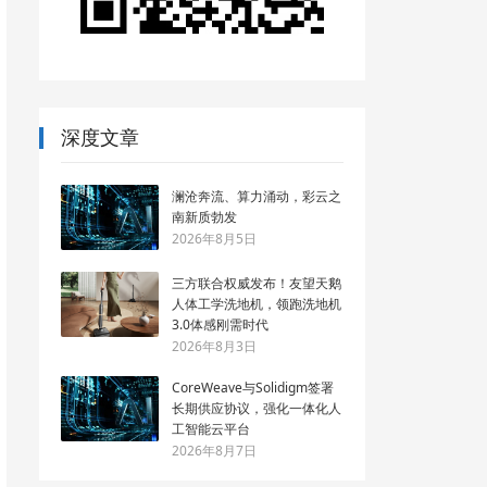
深度文章
澜沧奔流、算力涌动，彩云之
南新质勃发
2026年8月5日
三方联合权威发布！友望天鹅
人体工学洗地机，领跑洗地机
3.0体感刚需时代
2026年8月3日
CoreWeave与Solidigm签署
长期供应协议，强化一体化人
工智能云平台
2026年8月7日