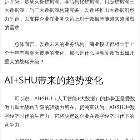
步升级，形成灾备数据湖、非结构化数据湖、日志数据湖三
大数据湖，当三大数据湖构建完备，爱数将推出大数据洞察
力平台，以支撑企业在业务决策上对于数据智能越来越强烈
的需求。
总体而言，爱数未来的业务结构、商业模式都相比于上
个十年有着翻天覆地的变化。那么是什么驱动爱数做出如此
重大的战略升级？
AI+SHU带来的趋势变化
可以说，AI+SHU（人工智能+大数据）的趋势正是爱数
做出重大战略升级的驱动力所在。贺鸿富认为，AI+SHU=数
字经济时代的生产力，它将决定这企业在数字经济时代下的
竞争力。