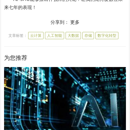
来七年的表现！
分享到：
更多
文章标签：
云计算
人工智能
大数据
存储
数字化转型
为您推荐