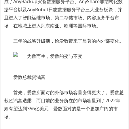
成了AnyBackup灾备数据服务平台、AnyShare非结构化数
据平台以及AnyRobot日志数据服务平台三大业务板块，并
且进入了智能运维市场、第二存储市场、内容服务平台市
场，在地域上进入到东南亚、欧洲等国际市场。
三年的战略升级期，给爱数带来了显著的内外部变化。
爱数总裁贺鸿富
首先，爱数所面对的外部市场容量变得更大了。爱数总
裁贺鸿富透露，而目前的业务所在的市场容量到了2022年
则有望达到356亿美元，爱数面对的是一个更加广阔的市
场。