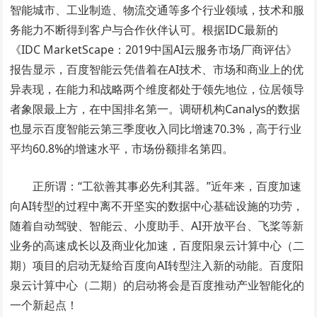
智能城市、工业制造、物流交通等多个行业领域，技术和服
务能力不断得到客户与合作伙伴认可。根据IDC最新的
《IDC MarketScape：2019中国AI云服务市场厂商评估》
报告显示，百度智能云凭借着在AI技术、市场和商业上的优
异表现，在能力和战略两个维度都处于领先地位，位居领导
者象限最上方，在中国排名第一。调研机构Canalys的数据
也显示百度智能云第三季度收入同比增速70.3%，高于行业
平均60.8%的增速水平，市场份额排名第四。
正所谓：“工欲善其事必先利其器。”近年来，百度加速
向AI转型的过程中离不开坚实的数据中心基础设施的功劳，
随着自动驾驶、智能云、小度助手、AI开放平台、飞桨等新
业务的高速成长以及商业化加速，百度阳泉云计算中心（二
期）项目的启动无疑给百度向AI转型注入新的动能。百度阳
泉云计算中心（二期）的启动将会是百度推动产业智能化的
一个新起点！