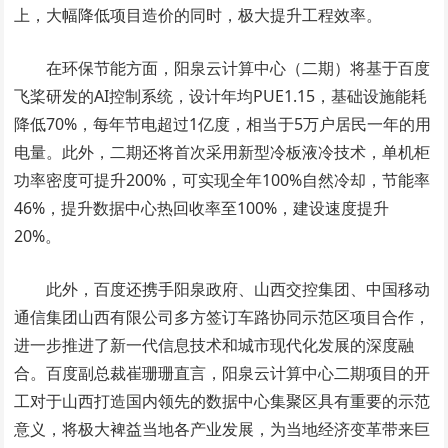
上，大幅降低项目造价的同时，极大提升工程效率。
在环保节能方面，阳泉云计算中心（二期）将基于百度
飞桨研发的AI控制系统，设计年均PUE1.15，基础设施能耗
降低70%，每年节电超过1亿度，相当于5万户居民一年的用
电量。此外，二期还将首次采用新型冷板液冷技术，单机柜
功率密度可提升200%，可实现全年100%自然冷却，节能率
46%，提升数据中心热回收率至100%，建设速度提升
20%。
此外，百度还携手阳泉政府、山西交控集团、中国移动
通信集团山西有限公司多方签订车路协同示范区项目合作，
进一步推进了新一代信息技术和城市现代化发展的深度融
合。百度副总裁崔珊珊直言，阳泉云计算中心二期项目的开
工对于山西打造国内领先的数据中心集聚区具有重要的示范
意义，将极大裨益当地各产业发展，为当地经济变革带来巨