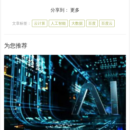
分享到：
更多
文章标签：
云计算
人工智能
大数据
百度
百度云
为您推荐