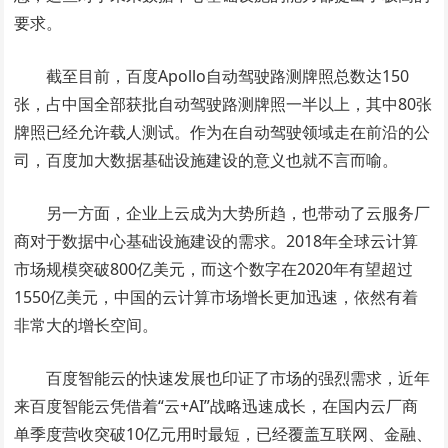
要求。
截至目前，百度Apollo自动驾驶路测牌照总数达150
张，占中国全部获批自动驾驶路测牌照一半以上，其中80张
牌照已经允许载人测试。作为在自动驾驶领域走在前沿的公
司，百度加大数据基础设施建设的意义也就不言而喻。
另一方面，企业上云成为大势所趋，也带动了云服务厂
商对于数据中心基础设施建设的需求。2018年全球云计算
市场规模突破800亿美元，而这个数字在2020年有望超过
1550亿美元，中国的云计算市场增长更加迅速，依然有着
非常大的增长空间。
百度智能云的快速发展也印证了市场的强烈需求，近年
来百度智能云凭借着“云+AI”战略迅速成长，在国内云厂商
单季度营收突破10亿元用时最短，已经覆盖互联网、金融、