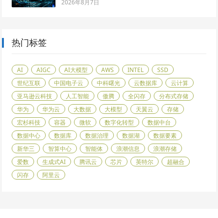
2026年8月7日
热门标签
AI
AIGC
AI大模型
AWS
INTEL
SSD
世纪互联
中国电子云
中科曙光
云数据库
云计算
亚马逊云科技
人工智能
傲腾
全闪存
分布式存储
华为
华为云
大数据
大模型
天翼云
存储
宏杉科技
容器
微软
数字化转型
数据中台
数据中心
数据库
数据治理
数据湖
数据要素
新华三
智算中心
智能体
浪潮信息
浪潮存储
爱数
生成式AI
腾讯云
芯片
英特尔
超融合
闪存
阿里云