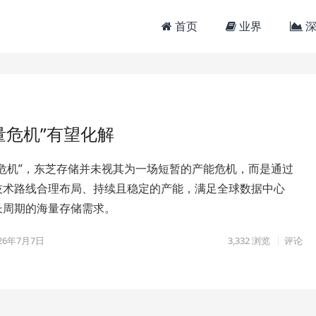
首页
业界
深
量危机”有望化解
量危机”，东芝存储并未视其为一场短暂的产能危机，而是通过
技术路线合理布局、持续且稳定的产能，满足全球数据中心
长周期的海量存储需求。
26年7月7日
3,332
浏览
评论