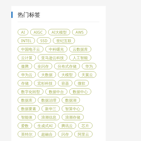
热门标签
AI
AIGC
AI大模型
AWS
INTEL
SSD
世纪互联
中国电子云
中科曙光
云数据库
云计算
亚马逊云科技
人工智能
傲腾
全闪存
分布式存储
华为
华为云
大数据
大模型
天翼云
存储
宏杉科技
容器
微软
数字化转型
数据中台
数据中心
数据库
数据治理
数据湖
数据要素
新华三
智算中心
智能体
浪潮信息
浪潮存储
爱数
生成式AI
腾讯云
芯片
英特尔
超融合
闪存
阿里云