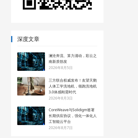
深度文章
澜沧奔流、算力涌动，彩云之
南新质勃发
2026年8月5日
三方联合权威发布！友望天鹅
人体工学洗地机，领跑洗地机
3.0体感刚需时代
2026年8月3日
CoreWeave与Solidigm签署
长期供应协议，强化一体化人
工智能云平台
2026年8月7日