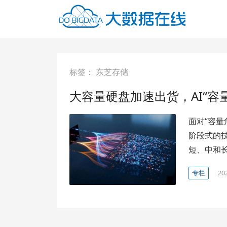
标签：
东芝存储
大容量硬盘加速出货，AI“容
面对“容
阶段式的
短、中和
专栏
20