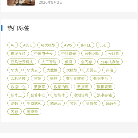
2026年8月3日
热门标签
AI
AIGC
AI大模型
AWS
INTEL
SSD
世纪互联
中国电子云
中科曙光
云数据库
云计算
亚马逊云科技
人工智能
傲腾
全闪存
分布式存储
华为
华为云
大数据
大模型
天翼云
存储
宏杉科技
容器
微软
数字化转型
数据中台
数据中心
数据库
数据治理
数据湖
数据要素
新华三
智算中心
智能体
浪潮信息
浪潮存储
爱数
生成式AI
腾讯云
芯片
英特尔
超融合
闪存
阿里云