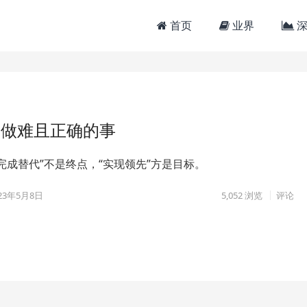
首页
业界
深
城做难且正确的事
完成替代”不是终点，“实现领先”方是目标。
23年5月8日
5,052
浏览
评论