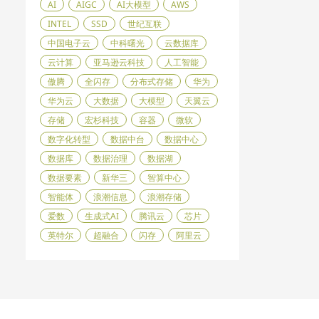
AI
AIGC
AI大模型
AWS
INTEL
SSD
世纪互联
中国电子云
中科曙光
云数据库
云计算
亚马逊云科技
人工智能
傲腾
全闪存
分布式存储
华为
华为云
大数据
大模型
天翼云
存储
宏杉科技
容器
微软
数字化转型
数据中台
数据中心
数据库
数据治理
数据湖
数据要素
新华三
智算中心
智能体
浪潮信息
浪潮存储
爱数
生成式AI
腾讯云
芯片
英特尔
超融合
闪存
阿里云