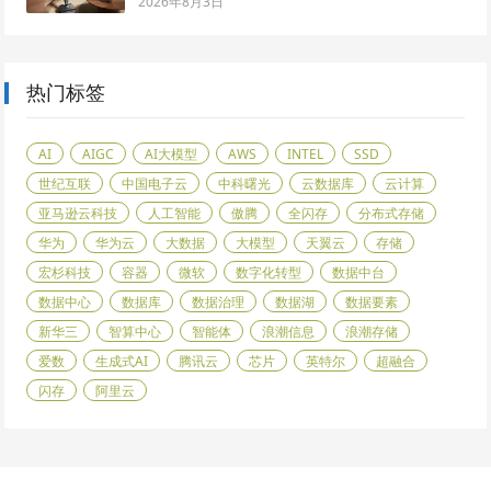
2026年8月3日
热门标签
AI
AIGC
AI大模型
AWS
INTEL
SSD
世纪互联
中国电子云
中科曙光
云数据库
云计算
亚马逊云科技
人工智能
傲腾
全闪存
分布式存储
华为
华为云
大数据
大模型
天翼云
存储
宏杉科技
容器
微软
数字化转型
数据中台
数据中心
数据库
数据治理
数据湖
数据要素
新华三
智算中心
智能体
浪潮信息
浪潮存储
爱数
生成式AI
腾讯云
芯片
英特尔
超融合
闪存
阿里云