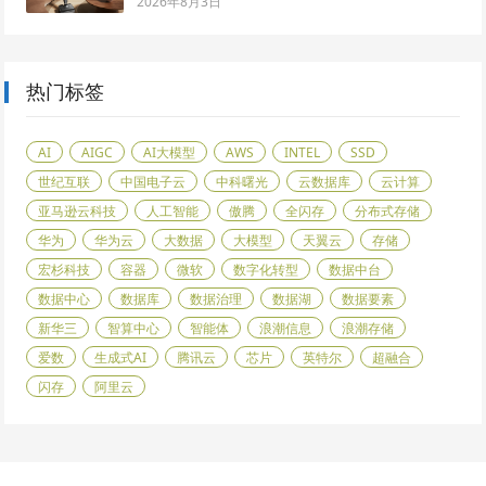
2026年8月3日
热门标签
AI
AIGC
AI大模型
AWS
INTEL
SSD
世纪互联
中国电子云
中科曙光
云数据库
云计算
亚马逊云科技
人工智能
傲腾
全闪存
分布式存储
华为
华为云
大数据
大模型
天翼云
存储
宏杉科技
容器
微软
数字化转型
数据中台
数据中心
数据库
数据治理
数据湖
数据要素
新华三
智算中心
智能体
浪潮信息
浪潮存储
爱数
生成式AI
腾讯云
芯片
英特尔
超融合
闪存
阿里云