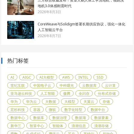
三方联合权威发布！友望天鹅人体工学洗地机，领跑洗
地机3.0体感刚需时代
2026年8月3日
CoreWeave与Solidigm签署长期供应协议，强化一体化
人工智能云平台
2026年8月7日
热门标签
AI
AIGC
AI大模型
AWS
INTEL
SSD
世纪互联
中国电子云
中科曙光
云数据库
云计算
亚马逊云科技
人工智能
傲腾
全闪存
分布式存储
华为
华为云
大数据
大模型
天翼云
存储
宏杉科技
容器
微软
数字化转型
数据中台
数据中心
数据库
数据治理
数据湖
数据要素
新华三
智算中心
智能体
浪潮信息
浪潮存储
爱数
生成式AI
腾讯云
芯片
英特尔
超融合