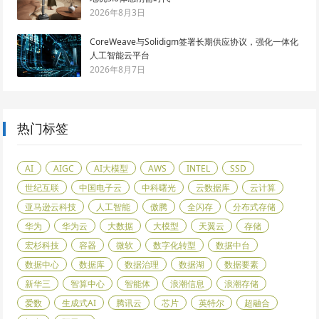
2026年8月3日
CoreWeave与Solidigm签署长期供应协议，强化一体化
人工智能云平台
2026年8月7日
热门标签
AI
AIGC
AI大模型
AWS
INTEL
SSD
世纪互联
中国电子云
中科曙光
云数据库
云计算
亚马逊云科技
人工智能
傲腾
全闪存
分布式存储
华为
华为云
大数据
大模型
天翼云
存储
宏杉科技
容器
微软
数字化转型
数据中台
数据中心
数据库
数据治理
数据湖
数据要素
新华三
智算中心
智能体
浪潮信息
浪潮存储
爱数
生成式AI
腾讯云
芯片
英特尔
超融合