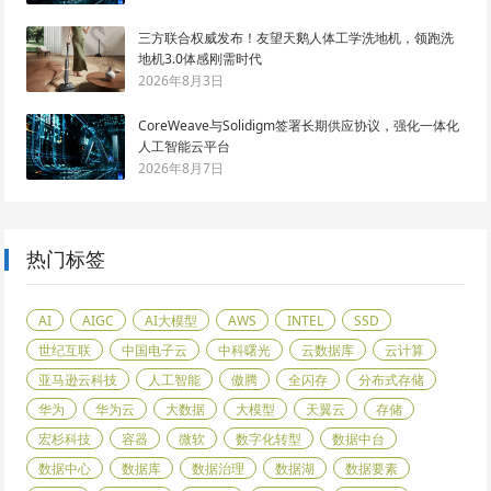
三方联合权威发布！友望天鹅人体工学洗地机，领跑洗
地机3.0体感刚需时代
2026年8月3日
CoreWeave与Solidigm签署长期供应协议，强化一体化
人工智能云平台
2026年8月7日
热门标签
AI
AIGC
AI大模型
AWS
INTEL
SSD
世纪互联
中国电子云
中科曙光
云数据库
云计算
亚马逊云科技
人工智能
傲腾
全闪存
分布式存储
华为
华为云
大数据
大模型
天翼云
存储
宏杉科技
容器
微软
数字化转型
数据中台
数据中心
数据库
数据治理
数据湖
数据要素