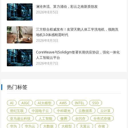
澜沧奔流、算力涌动，彩云之南新质勃发
2026年8月5日
三方联合权威发布！友望天鹅人体工学洗地机，领跑洗
地机3.0体感刚需时代
2026年8月3日
CoreWeave与Solidigm签署长期供应协议，强化一体化
人工智能云平台
2026年8月7日
热门标签
AI
AIGC
AI大模型
AWS
INTEL
SSD
世纪互联
中国电子云
中科曙光
云数据库
云计算
亚马逊云科技
人工智能
傲腾
全闪存
分布式存储
华为
华为云
大数据
大模型
天翼云
存储