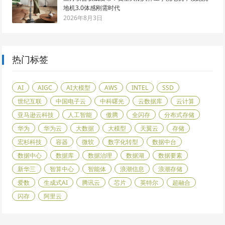
地机3.0体感刚需时代
2026年8月3日
热门标签
AI
AIGC
AI大模型
AWS
INTEL
SSD
世纪互联
中国电子云
中科曙光
云数据库
云计算
亚马逊云科技
人工智能
傲腾
全闪存
分布式存储
华为
华为云
大数据
大模型
天翼云
存储
宏杉科技
容器
微软
数字化转型
数据中台
数据中心
数据库
数据治理
数据湖
数据要素
新华三
智算中心
智能体
浪潮信息
浪潮存储
爱数
生成式AI
腾讯云
芯片
英特尔
超融合
闪存
阿里云