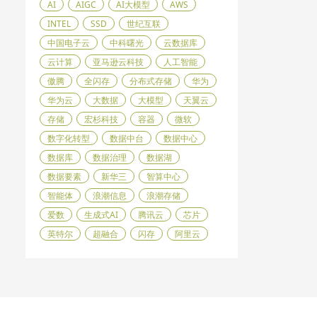
AI
AIGC
AI大模型
AWS
INTEL
SSD
世纪互联
中国电子云
中科曙光
云数据库
云计算
亚马逊云科技
人工智能
傲腾
全闪存
分布式存储
华为
华为云
大数据
大模型
天翼云
存储
宏杉科技
容器
微软
数字化转型
数据中台
数据中心
数据库
数据治理
数据湖
数据要素
新华三
智算中心
智能体
浪潮信息
浪潮存储
爱数
生成式AI
腾讯云
芯片
英特尔
超融合
闪存
阿里云