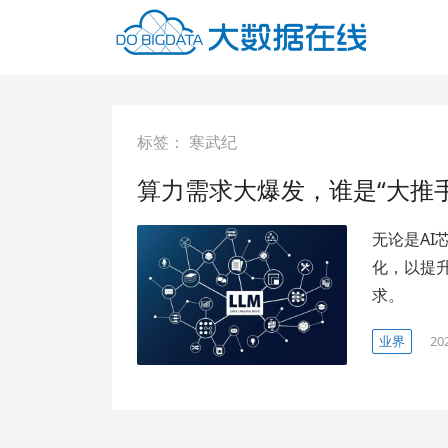
标签：
寒武纪
算力需求大爆发，谁是“大推手
无论是A
化，以提升
求。
业界
20