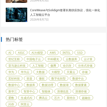
2026年8月3日
CoreWeave与Solidigm签署长期供应协议，强化一体化
人工智能云平台
2026年8月7日
热门标签
AI
AIGC
AI大模型
AWS
INTEL
SSD
世纪互联
中国电子云
中科曙光
云数据库
云计算
亚马逊云科技
人工智能
傲腾
全闪存
分布式存储
华为
华为云
大数据
大模型
天翼云
存储
宏杉科技
容器
微软
数字化转型
数据中台
数据中心
数据库
数据治理
数据湖
数据要素
新华三
智算中心
智能体
浪潮信息
浪潮存储
爱数
生成式AI
腾讯云
芯片
英特尔
超融合
闪存
阿里云