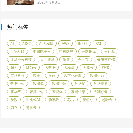
2026年8月3日
热门标签
AI
AIGC
AI大模型
AWS
INTEL
SSD
世纪互联
中国电子云
中科曙光
云数据库
云计算
亚马逊云科技
人工智能
傲腾
全闪存
分布式存储
华为
华为云
大数据
大模型
天翼云
存储
宏杉科技
容器
微软
数字化转型
数据中台
数据中心
数据库
数据治理
数据湖
数据要素
新华三
智算中心
智能体
浪潮信息
浪潮存储
爱数
生成式AI
腾讯云
芯片
英特尔
超融合
闪存
阿里云