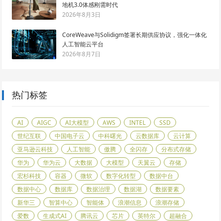
地机3.0体感刚需时代
2026年8月3日
CoreWeave与Solidigm签署长期供应协议，强化一体化
人工智能云平台
2026年8月7日
热门标签
AI
AIGC
AI大模型
AWS
INTEL
SSD
世纪互联
中国电子云
中科曙光
云数据库
云计算
亚马逊云科技
人工智能
傲腾
全闪存
分布式存储
华为
华为云
大数据
大模型
天翼云
存储
宏杉科技
容器
微软
数字化转型
数据中台
数据中心
数据库
数据治理
数据湖
数据要素
新华三
智算中心
智能体
浪潮信息
浪潮存储
爱数
生成式AI
腾讯云
芯片
英特尔
超融合