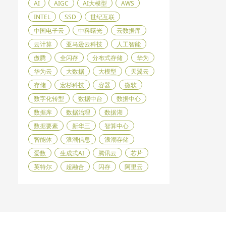
AI
AIGC
AI大模型
AWS
INTEL
SSD
世纪互联
中国电子云
中科曙光
云数据库
云计算
亚马逊云科技
人工智能
傲腾
全闪存
分布式存储
华为
华为云
大数据
大模型
天翼云
存储
宏杉科技
容器
微软
数字化转型
数据中台
数据中心
数据库
数据治理
数据湖
数据要素
新华三
智算中心
智能体
浪潮信息
浪潮存储
爱数
生成式AI
腾讯云
芯片
英特尔
超融合
闪存
阿里云