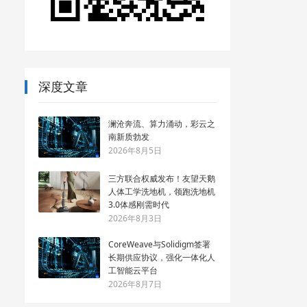
深度文章
澜沧奔流、算力涌动，彩云之
南新质勃发
2026年8月5日
三方联合权威发布！友望天鹅
人体工学洗地机，领跑洗地机
3.0体感刚需时代
2026年8月3日
CoreWeave与Solidigm签署
长期供应协议，强化一体化人
工智能云平台
2026年8月7日