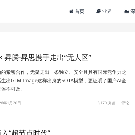
首页
业界
深
 × 昇腾·昇思携手走出“无人区”
为的紧密合作，无疑走出一条独立、安全且具有国际竞争力之
生出GLM-Image这样出身的SOTA模型，更证明了国产AI全
非遥不可及。
26年1月20日
3,170
浏览
评论
架迈入“超节点时代”