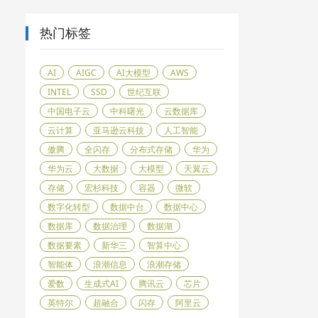
热门标签
AI
AIGC
AI大模型
AWS
INTEL
SSD
世纪互联
中国电子云
中科曙光
云数据库
云计算
亚马逊云科技
人工智能
傲腾
全闪存
分布式存储
华为
华为云
大数据
大模型
天翼云
存储
宏杉科技
容器
微软
数字化转型
数据中台
数据中心
数据库
数据治理
数据湖
数据要素
新华三
智算中心
智能体
浪潮信息
浪潮存储
爱数
生成式AI
腾讯云
芯片
英特尔
超融合
闪存
阿里云