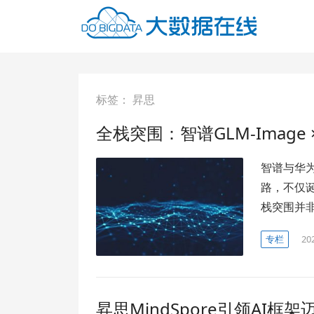
标签：
昇思
全栈突围：智谱GLM-Image
智谱与华
路，不仅诞
栈突围并
专栏
20
昇思MindSpore引领AI框