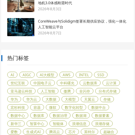
地机3.0体感刚需时代
2026年8月3日
CoreWeave与Solidigm签署长期供应协议，强化一体化
人工智能云平台
2026年8月7日
热门标签
AI
AIGC
AI大模型
AWS
INTEL
SSD
世纪互联
中国电子云
中科曙光
云数据库
云计算
亚马逊云科技
人工智能
傲腾
全闪存
分布式存储
华为
华为云
大数据
大模型
天翼云
存储
宏杉科技
容器
微软
数字化转型
数据中台
数据中心
数据库
数据治理
数据湖
数据要素
新华三
智算中心
智能体
浪潮信息
浪潮存储
爱数
生成式AI
腾讯云
芯片
英特尔
超融合