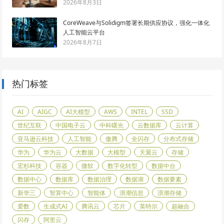
2026年8月3日
CoreWeave与Solidigm签署长期供应协议，强化一体化
人工智能云平台
2026年8月7日
热门标签
AI
AIGC
AI大模型
AWS
INTEL
SSD
世纪互联
中国电子云
中科曙光
云数据库
云计算
亚马逊云科技
人工智能
傲腾
全闪存
分布式存储
华为
华为云
大数据
大模型
天翼云
存储
宏杉科技
容器
微软
数字化转型
数据中台
数据中心
数据库
数据治理
数据湖
数据要素
新华三
智算中心
智能体
浪潮信息
浪潮存储
爱数
生成式AI
腾讯云
芯片
英特尔
超融合
闪存
阿里云