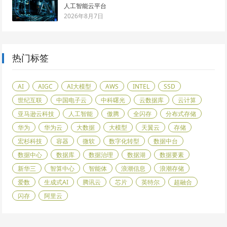
人工智能云平台
2026年8月7日
热门标签
AI
AIGC
AI大模型
AWS
INTEL
SSD
世纪互联
中国电子云
中科曙光
云数据库
云计算
亚马逊云科技
人工智能
傲腾
全闪存
分布式存储
华为
华为云
大数据
大模型
天翼云
存储
宏杉科技
容器
微软
数字化转型
数据中台
数据中心
数据库
数据治理
数据湖
数据要素
新华三
智算中心
智能体
浪潮信息
浪潮存储
爱数
生成式AI
腾讯云
芯片
英特尔
超融合
闪存
阿里云