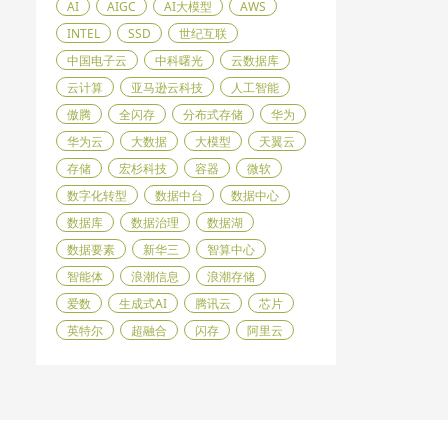
AI
AIGC
AI大模型
AWS
INTEL
SSD
世纪互联
中国电子云
中科曙光
云数据库
云计算
亚马逊云科技
人工智能
傲腾
全闪存
分布式存储
华为
华为云
大数据
大模型
天翼云
存储
宏杉科技
容器
微软
数字化转型
数据中台
数据中心
数据库
数据治理
数据湖
数据要素
新华三
智算中心
智能体
浪潮信息
浪潮存储
爱数
生成式AI
腾讯云
芯片
英特尔
超融合
闪存
阿里云