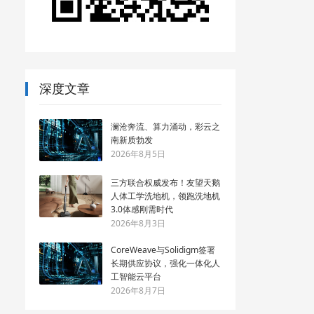
深度文章
澜沧奔流、算力涌动，彩云之
南新质勃发
2026年8月5日
三方联合权威发布！友望天鹅
人体工学洗地机，领跑洗地机
3.0体感刚需时代
2026年8月3日
CoreWeave与Solidigm签署
长期供应协议，强化一体化人
工智能云平台
2026年8月7日