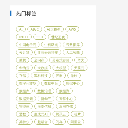
热门标签
AI
AIGC
AI大模型
AWS
INTEL
SSD
世纪互联
中国电子云
中科曙光
云数据库
云计算
亚马逊云科技
人工智能
傲腾
全闪存
分布式存储
华为
华为云
大数据
大模型
天翼云
存储
宏杉科技
容器
微软
数字化转型
数据中台
数据中心
数据库
数据治理
数据湖
数据要素
新华三
智算中心
智能体
浪潮信息
浪潮存储
爱数
生成式AI
腾讯云
芯片
英特尔
超融合
闪存
阿里云