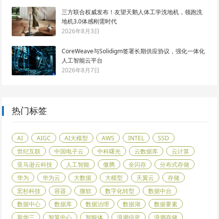
三方联合权威发布！友望天鹅人体工学洗地机，领跑洗
地机3.0体感刚需时代
2026年8月3日
CoreWeave与Solidigm签署长期供应协议，强化一体化
人工智能云平台
2026年8月7日
热门标签
AI
AIGC
AI大模型
AWS
INTEL
SSD
世纪互联
中国电子云
中科曙光
云数据库
云计算
亚马逊云科技
人工智能
傲腾
全闪存
分布式存储
华为
华为云
大数据
大模型
天翼云
存储
宏杉科技
容器
微软
数字化转型
数据中台
数据中心
数据库
数据治理
数据湖
数据要素
新华三
智算中心
智能体
浪潮信息
浪潮存储