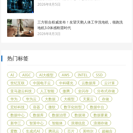
2026年8月5日
三方联合权威发布！友望天鹅人体工学洗地机，领跑洗
地机3.0体感刚需时代
2026年8月3日
热门标签
AI
AIGC
AI大模型
AWS
INTEL
SSD
世纪互联
中国电子云
中科曙光
云数据库
云计算
亚马逊云科技
人工智能
傲腾
全闪存
分布式存储
华为
华为云
大数据
大模型
天翼云
存储
宏杉科技
容器
微软
数字化转型
数据中台
数据中心
数据库
数据治理
数据湖
数据要素
新华三
智算中心
智能体
浪潮信息
浪潮存储
爱数
生成式AI
腾讯云
芯片
英特尔
超融合