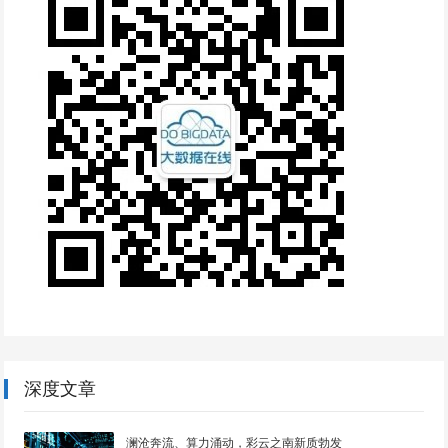
深度文章
澜沧奔流、算力涌动，彩云之南新质勃发