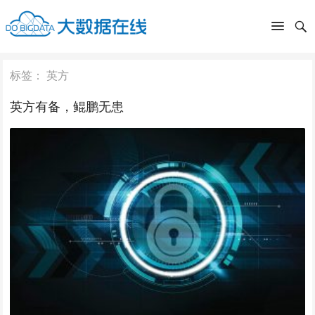
标签：
英方
英方有备，鲲鹏无患