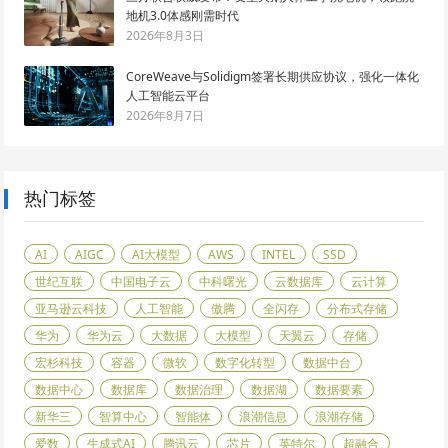
地机3.0体感刚需时代
2026年8月3日
CoreWeave与Solidigm签署长期供应协议，强化一体化
人工智能云平台
2026年8月7日
热门标签
AI
AIGC
AI大模型
AWS
INTEL
SSD
世纪互联
中国电子云
中科曙光
云数据库
云计算
亚马逊云科技
人工智能
傲腾
全闪存
分布式存储
华为
华为云
大数据
大模型
天翼云
存储
宏杉科技
容器
微软
数字化转型
数据中台
数据中心
数据库
数据治理
数据湖
数据要素
新华三
智算中心
智能体
浪潮信息
浪潮存储
爱数
生成式AI
腾讯云
芯片
英特尔
超融合