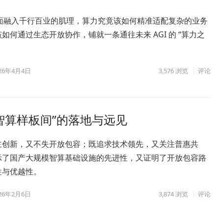
全面融入千行百业的肌理，算力究竟该如何精准适配复杂的业务
如何通过生态开放协作，铺就一条通往未来 AGI 的 “算力之
26年4月4日
3,576
浏览
评论
智算样板间”的落地与远见
主创新，又不失开放包容；既追求技术领先，又关注普惠共
示了国产大规模智算基础设施的先进性，又证明了开放包容路
性与优越性。
26年2月6日
3,874
浏览
评论