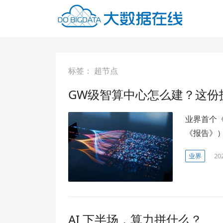
标签：
超节点
GW级智算中心怎么建？这份
业界首个
《报告》
业界
20
AI 下半场，算力拼什么？