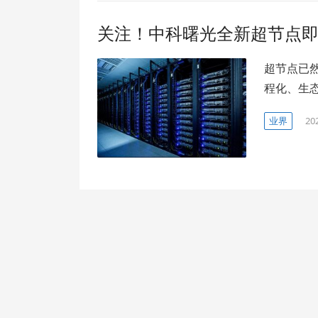
关注！中科曙光全新超节点
超节点已
程化、生
业界
20