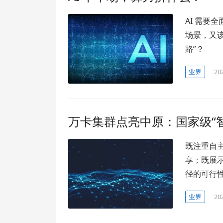
AI 需要
场景，又该
路”？
业界
20
万卡集群点亮中原：国家级“
既注重自
享；既展
径的可行
业界
20