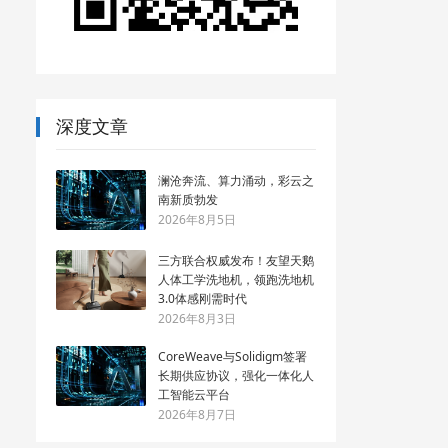
深度文章
澜沧奔流、算力涌动，彩云之
南新质勃发
2026年8月5日
三方联合权威发布！友望天鹅
人体工学洗地机，领跑洗地机
3.0体感刚需时代
2026年8月3日
CoreWeave与Solidigm签署
长期供应协议，强化一体化人
工智能云平台
2026年8月7日