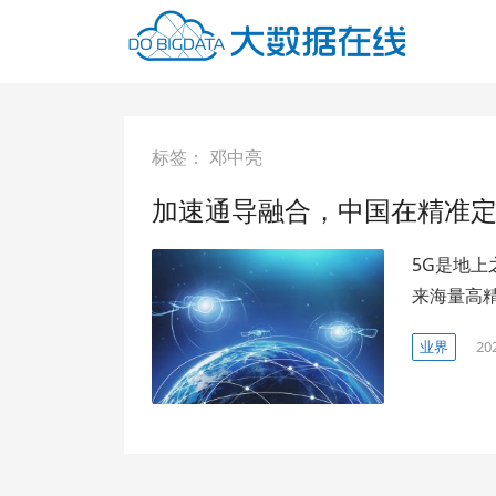
标签：
邓中亮
加速通导融合，中国在精准
5G是地
来海量高
业界
20