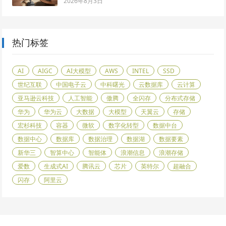
2026年8月3日
热门标签
AI
AIGC
AI大模型
AWS
INTEL
SSD
世纪互联
中国电子云
中科曙光
云数据库
云计算
亚马逊云科技
人工智能
傲腾
全闪存
分布式存储
华为
华为云
大数据
大模型
天翼云
存储
宏杉科技
容器
微软
数字化转型
数据中台
数据中心
数据库
数据治理
数据湖
数据要素
新华三
智算中心
智能体
浪潮信息
浪潮存储
爱数
生成式AI
腾讯云
芯片
英特尔
超融合
闪存
阿里云