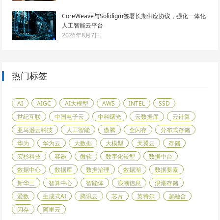
CoreWeave与Solidigm签署长期供应协议，强化一体化
人工智能云平台
2026年8月7日
热门标签
AI
AIGC
AI大模型
AWS
INTEL
SSD
世纪互联
中国电子云
中科曙光
云数据库
云计算
亚马逊云科技
人工智能
傲腾
全闪存
分布式存储
华为
华为云
大数据
大模型
天翼云
存储
宏杉科技
容器
微软
数字化转型
数据中台
数据中心
数据库
数据治理
数据湖
数据要素
新华三
智算中心
智能体
浪潮信息
浪潮存储
爱数
生成式AI
腾讯云
芯片
英特尔
超融合
闪存
阿里云