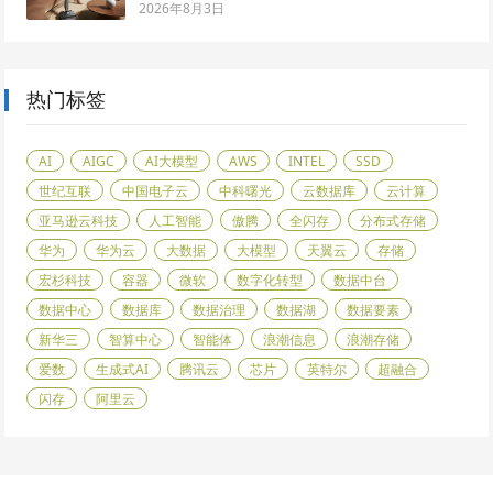
2026年8月3日
热门标签
AI
AIGC
AI大模型
AWS
INTEL
SSD
世纪互联
中国电子云
中科曙光
云数据库
云计算
亚马逊云科技
人工智能
傲腾
全闪存
分布式存储
华为
华为云
大数据
大模型
天翼云
存储
宏杉科技
容器
微软
数字化转型
数据中台
数据中心
数据库
数据治理
数据湖
数据要素
新华三
智算中心
智能体
浪潮信息
浪潮存储
爱数
生成式AI
腾讯云
芯片
英特尔
超融合
闪存
阿里云