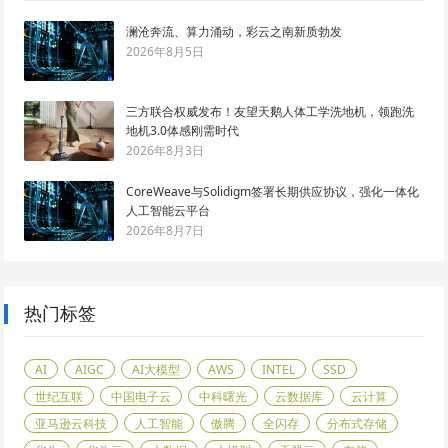
澜沧奔流、算力涌动，彩云之南新质勃发
2026年8月5日
三方联合权威发布！友望天鹅人体工学洗地机，领跑洗
地机3.0体感刚需时代
2026年8月3日
CoreWeave与Solidigm签署长期供应协议，强化一体化
人工智能云平台
2026年8月7日
热门标签
AI
AIGC
AI大模型
AWS
INTEL
SSD
世纪互联
中国电子云
中科曙光
云数据库
云计算
亚马逊云科技
人工智能
傲腾
全闪存
分布式存储