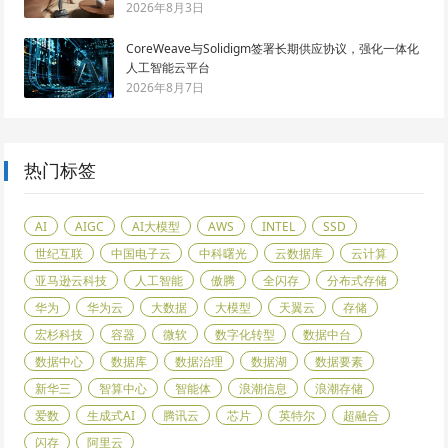
2026年8月3日
CoreWeave与Solidigm签署长期供应协议，强化一体化
人工智能云平台
2026年8月7日
热门标签
AI
AIGC
AI大模型
AWS
INTEL
SSD
世纪互联
中国电子云
中科曙光
云数据库
云计算
亚马逊云科技
人工智能
傲腾
全闪存
分布式存储
华为
华为云
大数据
大模型
天翼云
存储
宏杉科技
容器
微软
数字化转型
数据中台
数据中心
数据库
数据治理
数据湖
数据要素
新华三
智算中心
智能体
浪潮信息
浪潮存储
爱数
生成式AI
腾讯云
芯片
英特尔
超融合
闪存
阿里云