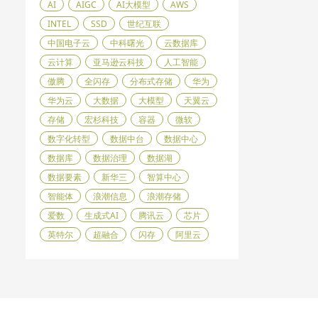
AI
AIGC
AI大模型
AWS
INTEL
SSD
世纪互联
中国电子云
中科曙光
云数据库
云计算
亚马逊云科技
人工智能
傲腾
全闪存
分布式存储
华为
华为云
大数据
大模型
天翼云
存储
宏杉科技
容器
微软
数字化转型
数据中台
数据中心
数据库
数据治理
数据湖
数据要素
新华三
智算中心
智能体
浪潮信息
浪潮存储
爱数
生成式AI
腾讯云
芯片
英特尔
超融合
闪存
阿里云