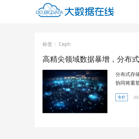
标签：
Ceph
高精尖领域数据暴增，分布
分布式存
协同将重
专栏
20