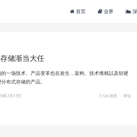
首页
业界
深
式存储渐当大任
储的一场技术、产品变革也在发生，架构、技术堆栈以及软硬
塑分布式存储的产品。
23年7月17日
7,124
浏览
评论