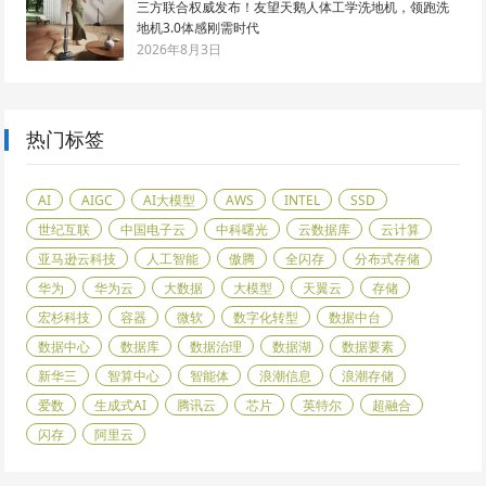
三方联合权威发布！友望天鹅人体工学洗地机，领跑洗
地机3.0体感刚需时代
2026年8月3日
热门标签
AI
AIGC
AI大模型
AWS
INTEL
SSD
世纪互联
中国电子云
中科曙光
云数据库
云计算
亚马逊云科技
人工智能
傲腾
全闪存
分布式存储
华为
华为云
大数据
大模型
天翼云
存储
宏杉科技
容器
微软
数字化转型
数据中台
数据中心
数据库
数据治理
数据湖
数据要素
新华三
智算中心
智能体
浪潮信息
浪潮存储
爱数
生成式AI
腾讯云
芯片
英特尔
超融合
闪存
阿里云