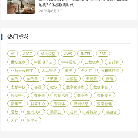
地机3.0体感刚需时代
2026年8月3日
热门标签
AI
AIGC
AI大模型
AWS
INTEL
SSD
世纪互联
中国电子云
中科曙光
云数据库
云计算
亚马逊云科技
人工智能
傲腾
全闪存
分布式存储
华为
华为云
大数据
大模型
天翼云
存储
宏杉科技
容器
微软
数字化转型
数据中台
数据中心
数据库
数据治理
数据湖
数据要素
新华三
智算中心
智能体
浪潮信息
浪潮存储
爱数
生成式AI
腾讯云
芯片
英特尔
超融合
闪存
阿里云