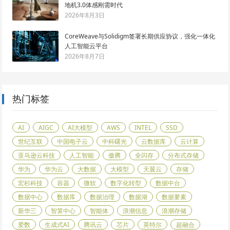
地机3.0体感刚需时代
2026年8月3日
CoreWeave与Solidigm签署长期供应协议，强化一体化
人工智能云平台
2026年8月7日
热门标签
AI
AIGC
AI大模型
AWS
INTEL
SSD
世纪互联
中国电子云
中科曙光
云数据库
云计算
亚马逊云科技
人工智能
傲腾
全闪存
分布式存储
华为
华为云
大数据
大模型
天翼云
存储
宏杉科技
容器
微软
数字化转型
数据中台
数据中心
数据库
数据治理
数据湖
数据要素
新华三
智算中心
智能体
浪潮信息
浪潮存储
爱数
生成式AI
腾讯云
芯片
英特尔
超融合