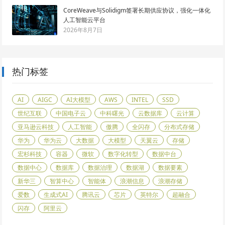
CoreWeave与Solidigm签署长期供应协议，强化一体化
人工智能云平台
2026年8月7日
热门标签
AI
AIGC
AI大模型
AWS
INTEL
SSD
世纪互联
中国电子云
中科曙光
云数据库
云计算
亚马逊云科技
人工智能
傲腾
全闪存
分布式存储
华为
华为云
大数据
大模型
天翼云
存储
宏杉科技
容器
微软
数字化转型
数据中台
数据中心
数据库
数据治理
数据湖
数据要素
新华三
智算中心
智能体
浪潮信息
浪潮存储
爱数
生成式AI
腾讯云
芯片
英特尔
超融合
闪存
阿里云